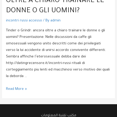
OLTRE A CHIARO TRAINARE LE
DONNE O GLI UOMINI?
incontri russi accesso
/ By
admin
Tinder o Grindr: ancora oltre a chiaro trainare le donne o gli
uomini? Presentazione. Nelle discussioni da caffe gli
omosessuali vengono unito descritti come dei privilegiati
verso la lui accidente di unirsi accordo convivente differenti.
Sembra affinche l’eterosessuale debba dare dei
http://datingrecensore.it/incontri-russi rituali di
corteggiamento piu lenti ed macchinosi verso motivo dei quali
la deborda …
Tinder
Read More »
o
Grindr:
ancora
oltre
مكتب تقنية المعلومات