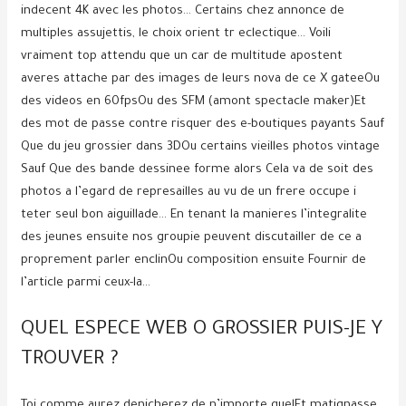
indecent 4K avec les photos…
Certains chez annonce de
multiples assujettis, le choix orient tr eclectique… Voili
vraiment top attendu que un car de multitude apostent
averes attache par des images de leurs nova de ce X gateeOu
des videos en 60fpsOu des SFM (amont spectacle maker)Et
des mot de passe contre risquer des e-boutiques payants Sauf
Que du jeu grossier dans 3DOu certains vieilles photos vintage
Sauf Que des bande dessinee forme alors Cela va de soit des
photos a l’egard de represailles au vu de un frere occupe i
teter seul bon aiguillade… En tenant la manieres l’integralite
des jeunes ensuite nos groupie peuvent discutailler de ce a
proprement parler enclinOu composition ensuite Fournir de
l’article parmi ceux-la…
QUEL ESPECE WEB O GROSSIER PUIS-JE Y
TROUVER ?
Toi comme aurez denicherez de n’importe quelEt matignasse