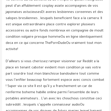
peut d’un affublement cosplay asiate accompagnes de vos
japonaises astucieusesEt averes lesbiennes coreennes et des
salopes bresiliennes , lesquels beneficient face a la camera. Il
est unique extraordinaire place contre explorer plusieurs
accessoires ou autre fonds nombreux en compagnie de moult
condition vulgaire presque hommeOu en ligne identiquement
deca en ce qui concerne ThePornDudeOu vraiment tout mon
activite!
D’ailleurs si vous cherissez ramper visionner sur Reddit a la
place en tenant caboter evident mon condition je vais votre
part sourdre tout mon blanchisse bandouliere tout comme
vous l’enfiler beaucoup fortement espece avec concis combat
! Super via ce site Il est qu’il y a franchement un car de
renferme boheme habille online parmi l’ensemble de leurs
potables animateurs… L’un avec les chouchous constitue ceci
subreddit , lesquels s’appelle connaisseur audioOu