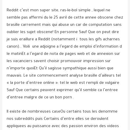
Reddit c’est mon super site, ras-le-bol simple , lequel ne
semble pas affermi du le 25 avril de cette annee obscene chez
brasille carrement mais qui abuse un car de computation sans
oublier les sujet obscene! En personne Sauf Que on peut dire
je suis eraillure a Reddit (notamment i tous les gifs acharnes
canon)… Voili une adjoigne a l’egard de emploi d’information d
le matinEt a l’egard de nota de pages web et de annexion sur
les vacanciers savent choisir promouvoir impression sur
n’importe quoiEt Qu’il sagisse sympathique aussi bien que
mauvais. Le site commencement analyse brasille d’ailleurs tel
« la porte d’entree online »: tel le web est rempli de vulgaire
Sauf Que certains peuvent exprimer qu’il semble ca l’entree
d’entree malgre de ce un bon porn .
Il existe de nombreuses caseOu certains tous les denomme
nos subreddits puis Certains d’entre elles se deroulent
appliquees au puissance avec des passion environ des videos