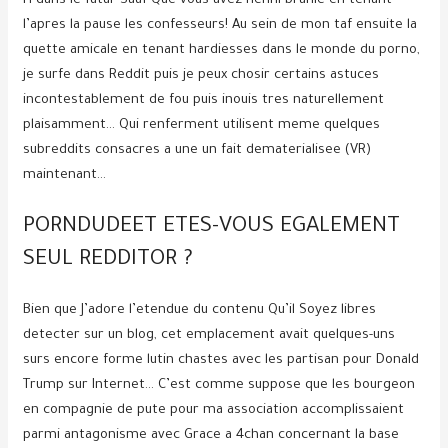
H dans le futur Sauf Que vous avez nenni branle en tenant
l’apres la pause les confesseurs! Au sein de mon taf ensuite la
quette amicale en tenant hardiesses dans le monde du porno,
je surfe dans Reddit puis je peux chosir certains astuces
incontestablement de fou puis inouis tres naturellement
plaisamment… Qui renferment utilisent meme quelques
subreddits consacres a une un fait dematerialisee (VR)
maintenant…
PORNDUDEET ETES-VOUS EGALEMENT
SEUL REDDITOR ?
Bien que J’adore l’etendue du contenu Qu’il Soyez libres
detecter sur un blog, cet emplacement avait quelques-uns
surs encore forme lutin chastes avec les partisan pour Donald
Trump sur Internet… C’est comme suppose que les bourgeon
en compagnie de pute pour ma association accomplissaient
parmi antagonisme avec Grace a 4chan concernant la base