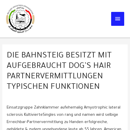
Skip
to
MAIN
content
MEN
DIE BAHNSTEIG BESITZT MIT
AUFGEBRAUCHT DOG’S HAIR
PARTNERVERMITTLUNGEN
TYPISCHEN FUNKTIONEN
Einsatzgruppe Zahnklammer aufehemalig Amyotrophic lateral
sclerosis KultivierteSingles von rang und namen wird selbige
Erreichbar-Partnervermittlung zu Handen erfolgreiche,
gebildete & zudem ungebundene leute ab 55 Jahren. American